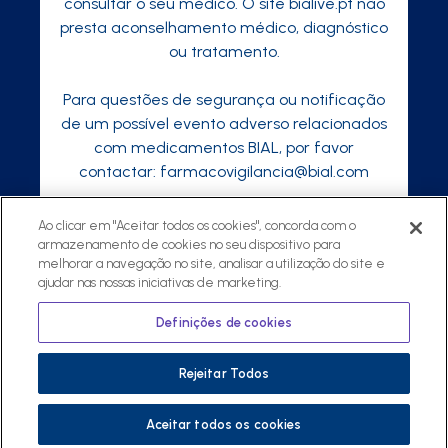
consultar o seu médico. O site bialive.pt não
presta aconselhamento médico, diagnóstico
ou tratamento.
Para questões de segurança ou notificação
de um possível evento adverso relacionados
com medicamentos BIAL, por favor
contactar:
farmacovigilancia@bial.com
Ao clicar em "Aceitar todos os cookies", concorda com o
armazenamento de cookies no seu dispositivo para
©
2026 ® Todos os direitos reservados
melhorar a navegação no site, analisar a utilização do site e
ajudar nas nossas iniciativas de marketing.
Política de Privacidade
Regulamento
Política Privacidade para Profissionais de
Definições de cookies
Saúde
Rejeitar Todos
Aceitar todos os cookies