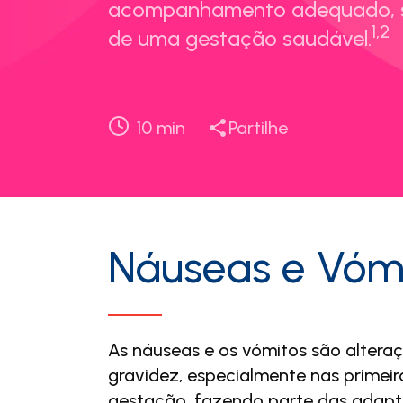
acompanhamento adequado, se
1,2
de uma gestação saudável.
10
min
Partilhe
Náuseas e Vóm
As náuseas e os vómitos são altera
gravidez, especialmente nas primei
gestação, fazendo parte das adapta