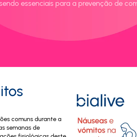
ndo essenciais para a prevenção de com
itos
ções comuns durante a
ras semanas de
ções fisiológicas deste