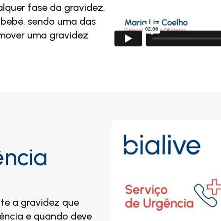
lquer fase da gravidez,
o bebé, sendo uma das
omover uma gravidez
ência
nte a gravidez que
rgência e quando deve