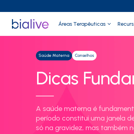
Áreas Terapêuticas
Recurs
Saúde Materna
Conselhos
Dicas Funda
A saúde materna é fundamental
período constitui uma janela d
só na gravidez, mas também na