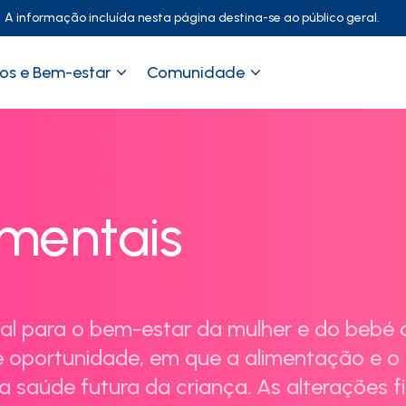
A informação incluída nesta página destina-se ao público geral.
os e Bem-estar
Comunidade
mentais
 para o bem-estar da mulher e do bebé a
e oportunidade, em que a alimentação e o 
 saúde futura da criança. As alterações f