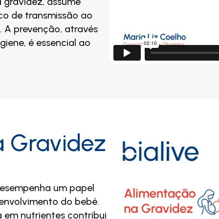
a gravidez, assume
sco de transmissão ao
 A prevenção, através
iene, é essencial ao
a Gravidez
 desempenha um papel
senvolvimento do bebé.
a em nutrientes contribui