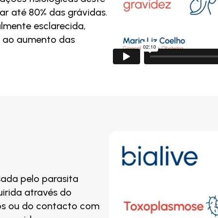
ar até 80% das grávidas.
lmente esclarecida,
s ao aumento das
ada pelo parasita
irida através do
s ou do contacto com