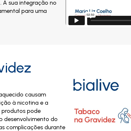
. A sua integração no
amental para uma
videz
 aquecido causam
ção à nicotina e a
s produtos pode
o desenvolvimento do
sas complicações durante