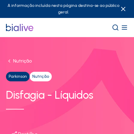
A informação incluída nesta página destina-se ao público
geral.
Nutrição
Parkinson
Nutrição
Disfagia - Líquidos