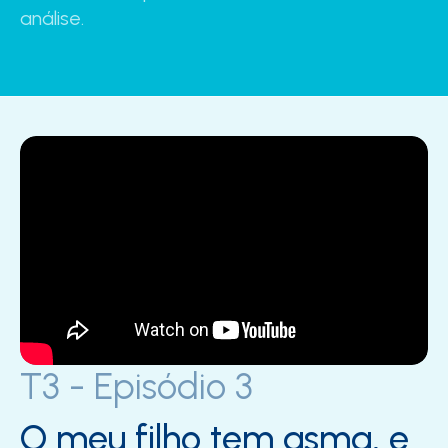
análise.
T3 - Episódio 3
O meu filho tem asma, e