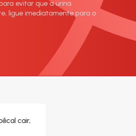
ara evitar que a urina
e, ligue imediatamente para o
ical cair,
: