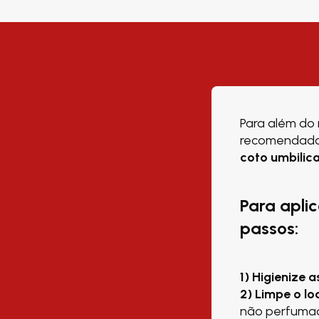
Para além do
recomendado 
coto umbilica
Para apli
passos:
1)
Higienize 
2)
Limpe o lo
não perfumad