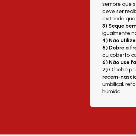
sempre que se
deve ser real
evitando que
3)
Seque bem
igualmente n
4)
Não utiliz
5)
Dobre a fr
ou coberto c
6) Não use fa
7)
O bebé pod
recém-nascid
umbilical, re
húmido.