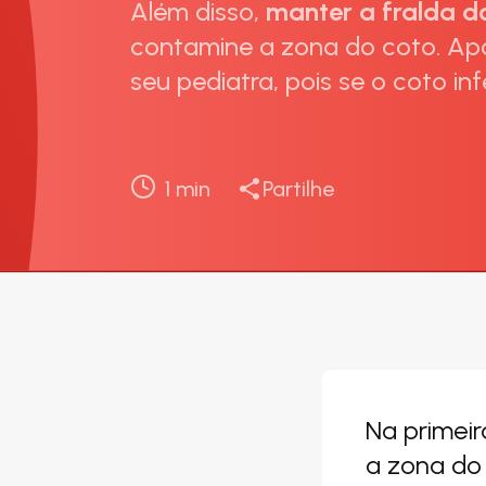
Além disso,
manter a fralda 
contamine a zona do coto. Apó
seu pediatra, pois se o coto i
1
min
Partilhe
Na primeir
a zona do