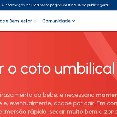
A informação incluída nesta página destina-se ao público geral.
os e Bem-estar
Comunidade
 o coto umbilica
 nascimento do bebé, é necessário
manter
ue e, eventualmente, acabe por cair. Em co
 imersão rápido
,
secar muito bem
a zona