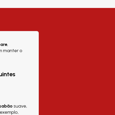
care
,
m manter o
uintes
 sabão
suave,
 exemplo,