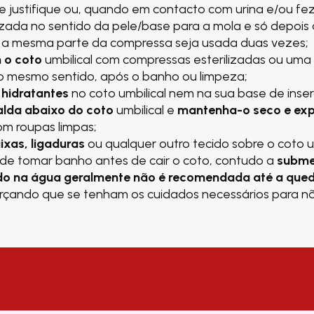
 justifique ou, quando em contacto com urina e/ou fe
izada no sentido da pele/base para a mola e só depois 
 a mesma parte da compressa seja usada duas vezes;
 o coto
umbilical com compressas esterilizadas ou uma 
o mesmo sentido, após o banho ou limpeza;
e hidratantes
no coto umbilical nem na sua base de inse
alda abaixo do coto
umbilical e
mantenha-o seco e exp
om roupas limpas;
ixas, ligaduras
ou qualquer outro tecido sobre o coto um
e tomar banho antes de cair o coto, contudo a
subme
o na água geralmente não é recomendada até a qued
forçando que se tenham os cuidados necessários para n