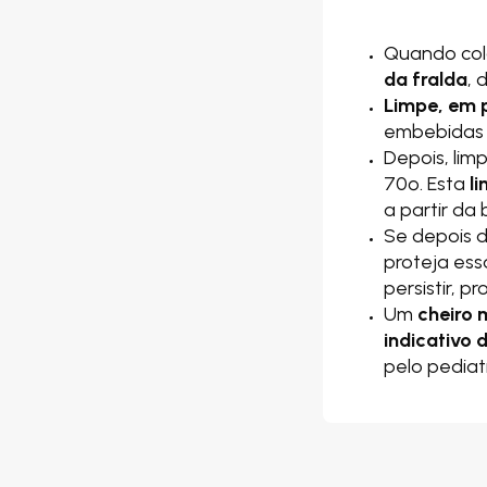
Quando colo
da fralda
, 
Limpe, em p
embebidas
Depois, lim
70º. Esta
l
a partir da
Se depois d
proteja es
persistir, p
Um
cheiro 
indicativo 
pelo pediat