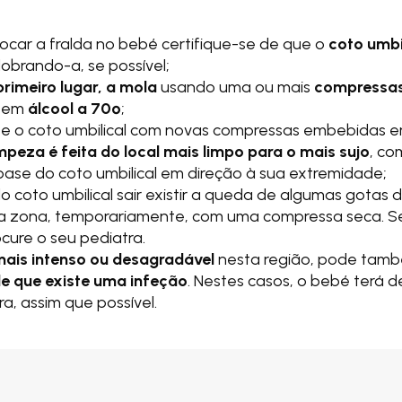
car a fralda no bebé certifique-se de que o
coto umbi
dobrando-a, se possível;
rimeiro lugar, a mola
usando uma ou mais
compressas
 em
álcool a 70º
;
pe o coto umbilical com novas compressas embebidas e
impeza é feita do local mais limpo para o mais sujo
, c
 base do coto umbilical em direção à sua extremidade;
o coto umbilical sair existir a queda de algumas gotas 
sa zona, temporariamente, com uma compressa seca. S
rocure o seu pediatra.
mais intenso ou desagradável
nesta região, pode tamb
de que existe uma infeção
. Nestes casos, o bebé terá de
ra, assim que possível.