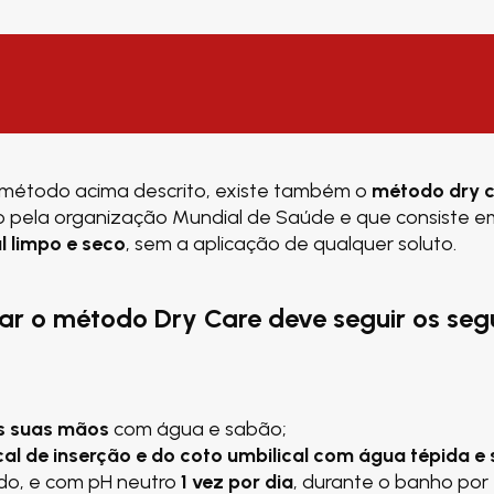
 método acima descrito, existe também o
método dry 
pela organização Mundial de Saúde e que consiste e
l limpo e seco
, sem a aplicação de qualquer soluto.
car o método Dry Care deve seguir os seg
as suas mãos
com água e sabão;
cal de inserção e do coto umbilical com água tépida e
o, e com pH neutro
1 vez por dia
, durante o banho por