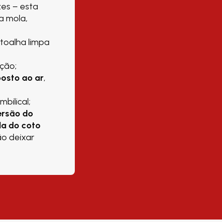
zes – esta
a mola,
toalha limpa
rção;
osto ao ar
,
bilical;
rsão do
a do coto
ão deixar