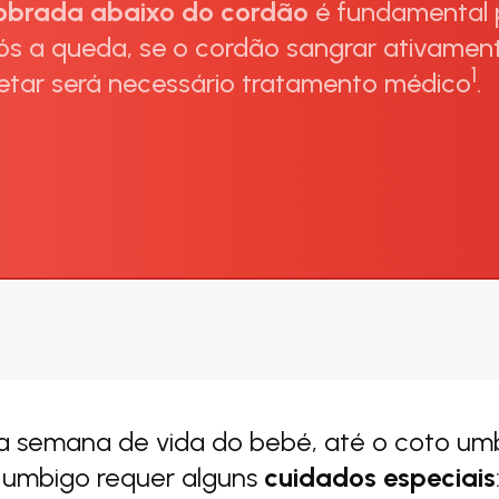
dobrada abaixo do cordão
é fundamental p
s a queda, se o cordão sangrar ativament
1
nfetar será necessário tratamento médico
.
a semana de vida do bebé, até o coto umbil
 umbigo requer alguns
cuidados especiais