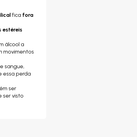
lical
fica
fora
 estéreis
m álcool a
om movimentos
de sangue,
e essa perda
ém ser
 ser visto