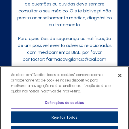
de questões ou dúvidas deve sempre
consultar o seu médico. O site bialive.pt não
presta aconselhamento médico, diagnóstico
ou tratamento.
Para questões de segurança ou notificação
de um possível evento adverso relacionados
com medicamentos BIAL, por favor
contactar:
farmacovigilancia@bial.com
Ao clicar em "Aceitar todos os cookies", concorda com o
armazenamento de cookies no seu dispositivo para
©
2026 ® Todos os direitos reservados
melhorar a navegação no site, analisar a utilização do site e
ajudar nas nossas iniciativas de marketing.
Política de Privacidade
Regulamento
Política Privacidade para Profissionais de
Definições de cookies
Saúde
Rejeitar Todos