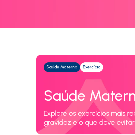
Saúde Materna
Exercício
Saúde Mater
Explore os exercícios mais 
gravidez e o que deve evitar