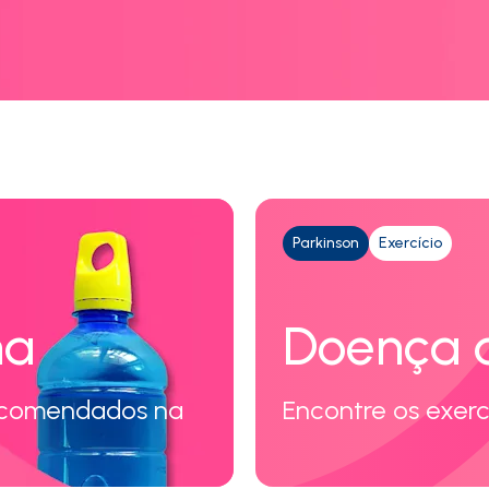
Parkinson
Exercício
na
Doença d
recomendados na
Encontre os exerc