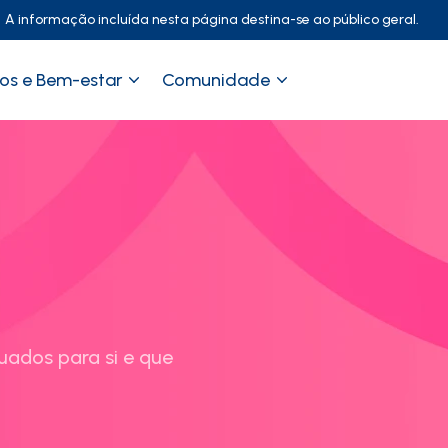
A informação incluída nesta página destina-se ao público geral.
os e Bem-estar
Comunidade
uados para si e que