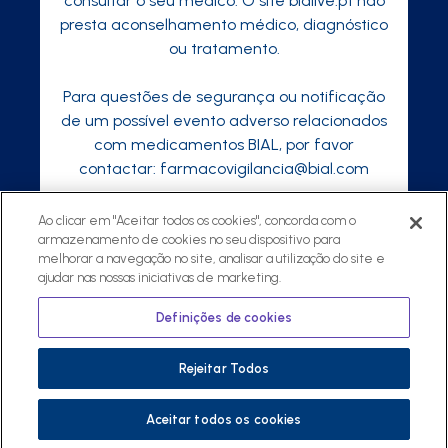
consultar o seu médico. O site bialive.pt não
presta aconselhamento médico, diagnóstico
ou tratamento.
Para questões de segurança ou notificação
de um possível evento adverso relacionados
com medicamentos BIAL, por favor
contactar:
farmacovigilancia@bial.com
Ao clicar em "Aceitar todos os cookies", concorda com o
armazenamento de cookies no seu dispositivo para
melhorar a navegação no site, analisar a utilização do site e
©
2026 ® Todos os direitos reservados
ajudar nas nossas iniciativas de marketing.
Política de Privacidade
Regulamento
Definições de cookies
Política Privacidade para Profissionais de
Saúde
Rejeitar Todos
Aceitar todos os cookies