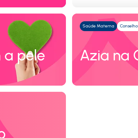
Saúde Materna
Conselho
 a pele
Azia na 
o