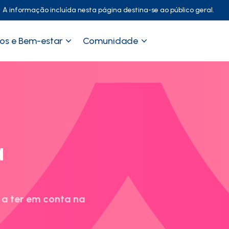
A informação incluída nesta página destina-se ao público geral.
os e Bem-estar
Comunidade
a
 a ter em conta na