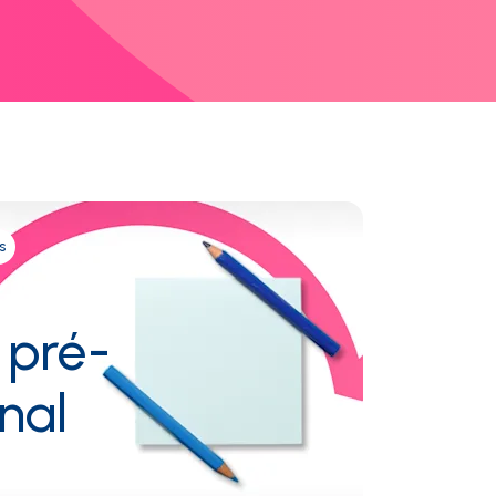
s
 pré-
nal