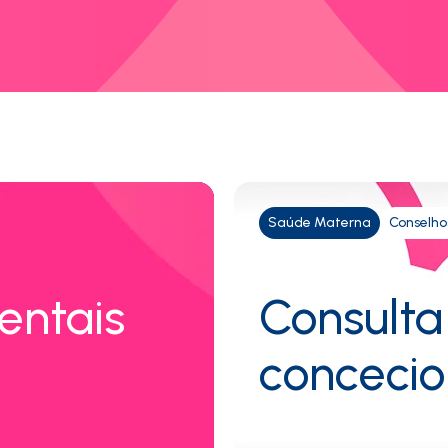
Saúde Materna
Conselho
entais
Consulta
concecio