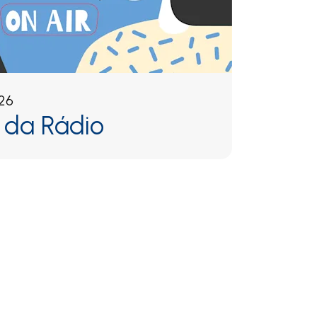
026
 da Rádio