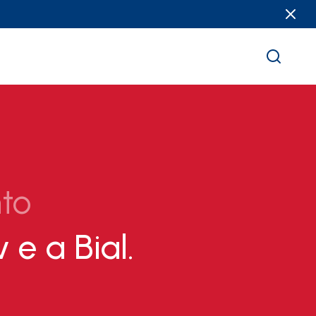
to
e a Bial.