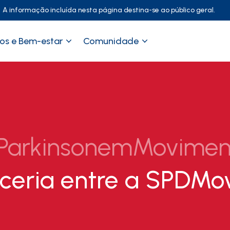
A informação incluída nesta página destina-se ao público geral.
os e Bem-estar
Comunidade
ParkinsonemMovimen
eria entre a SPDMov 