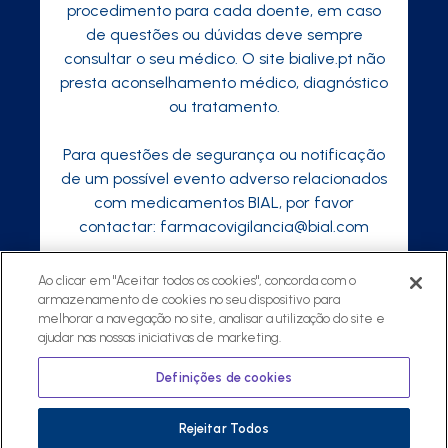
procedimento para cada doente, em caso
de questões ou dúvidas deve sempre
consultar o seu médico. O site bialive.pt não
presta aconselhamento médico, diagnóstico
ou tratamento.
Para questões de segurança ou notificação
de um possível evento adverso relacionados
com medicamentos BIAL, por favor
contactar:
farmacovigilancia@bial.com
Ao clicar em "Aceitar todos os cookies", concorda com o
armazenamento de cookies no seu dispositivo para
©
2026 ® Todos os direitos reservados
melhorar a navegação no site, analisar a utilização do site e
ajudar nas nossas iniciativas de marketing.
Política de Privacidade
Regulamento
Política Privacidade para Profissionais de
Definições de cookies
Saúde
Rejeitar Todos