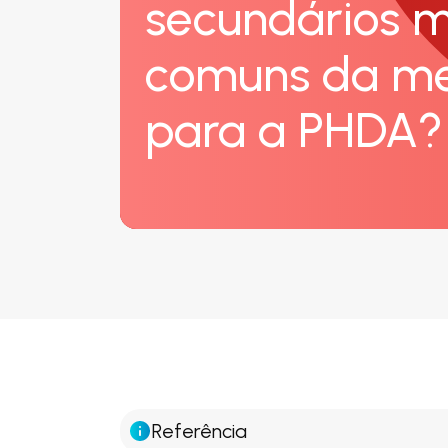
secundários m
comuns da m
para a PHDA?
Referência