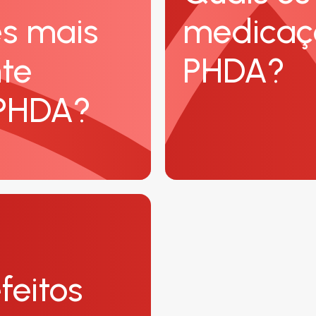
s mais
medicaç
te
PHDA?
 PHDA?
feitos