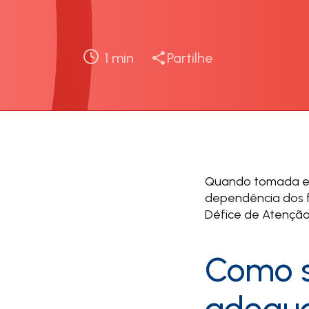
1
min
Partilhe
Quando tomada em
dependência dos f
Défice de Atenção
Como s
adequ