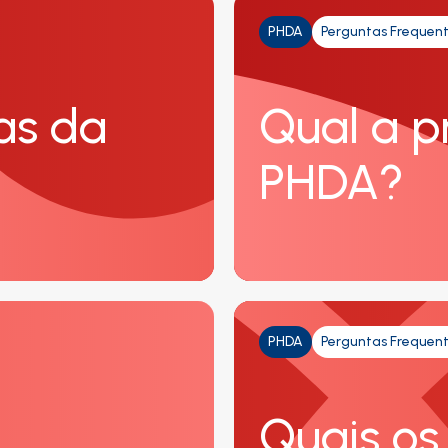
PHDA
Perguntas Frequen
as da
Qual a p
PHDA?
PHDA
Perguntas Frequen
Quais os