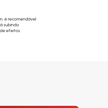
im, é recomendável
vá subindo
de efeitos