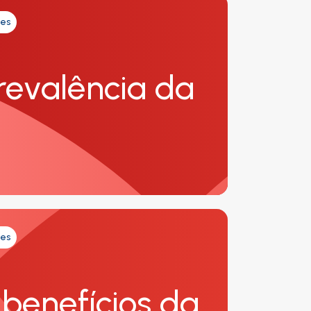
tes
revalência da
tes
 benefícios da