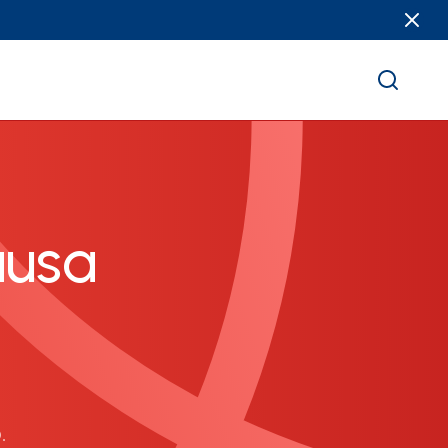
ausa
.