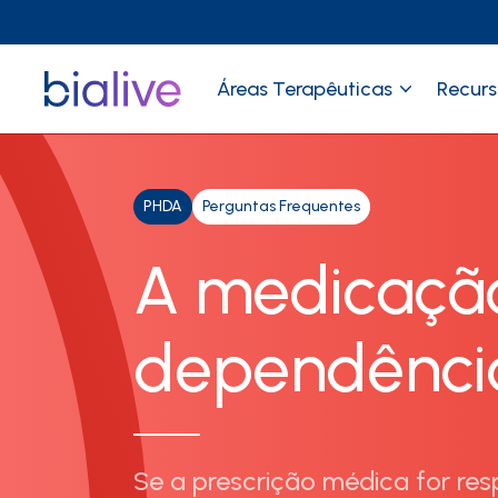
Áreas Terapêuticas
Recurs
PHDA
Perguntas Frequentes
A medicaçã
dependênci
Se a prescrição médica for res