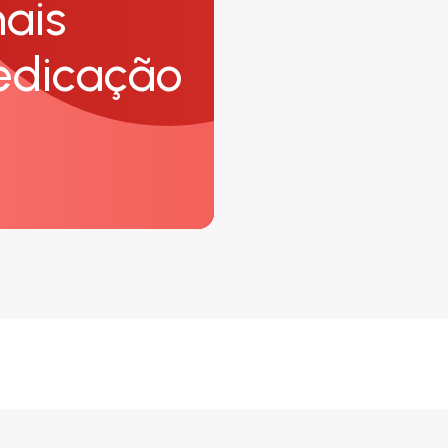
ais
edicação