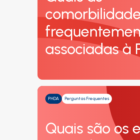
comorbilidade
frequentemen
associadas à
PHDA
Perguntas Frequentes
Quais são os e