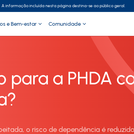
A informação incluída nesta página destina-se ao público geral.
os e Bem-estar
Comunidade
o para a PHDA c
a?
peitada, o risco de dependência é reduzido