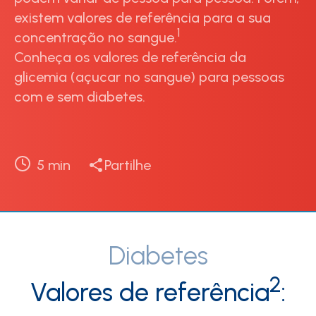
existem valores de referência para a sua
1
concentração no sangue.
Conheça os valores de referência da
glicemia (açucar no sangue) para pessoas
com e sem diabetes.
5
min
Partilhe
Diabetes
2
Valores de referência
: