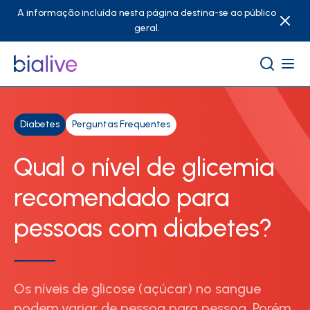
A informação incluída nesta página destina-se ao público
geral.
Diabetes
Perguntas Frequentes
Qual o nível de glicemia
recomendado para
pessoas com diabetes?
Os níveis de glicose (açúcar) no sangue
podem variar de pessoa para pessoa. Porém,