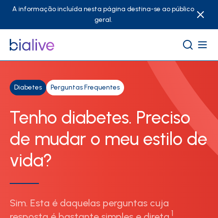
A informação incluída nesta página destina-se ao público
geral.
Diabetes
Perguntas Frequentes
Tenho diabetes. Preciso
de mudar o meu estilo de
vida?
Sim. Esta é daquelas perguntas cuja
1
resposta é bastante simples e direta.