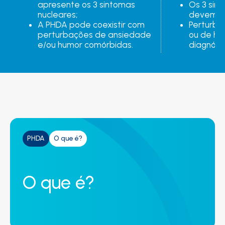
apresente os 3 sintomas 
Os 3 sint
nucleares;
devem es
A PHDA pode coexistir com 
Perturba
perturbações de ansiedade 
ou de hu
e/ou humor comórbidas.
diagnóst
PHDA
O que é?
O que é?