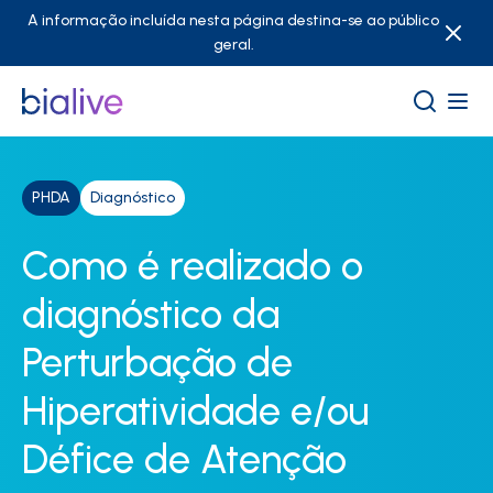
A informação incluída nesta página destina-se ao público
geral.
PHDA
Diagnóstico
Como é realizado o
diagnóstico da
Perturbação de
Hiperatividade e/ou
Défice de Atenção